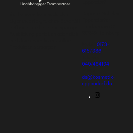
Eppendorf
Dagmar Schulze
Bei hajoona kannst du dein
Eppendorfer
eigenes, erfolgreiches Geschäft
Landstrasse 61
aufbauen und eine einzigartige
20249 Hamburg
Ausbildung genießen oder dich
und deine Familie mit tollen
Mobil:
0173-
Produkten versorgen.
6157386
Telefon:
040/484194
E-Mail:
ds@kosmetik-
eppendorf.de
Instagram