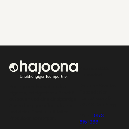
Kosmetik&Co
Eppendorf
Dagmar Schulze
Bei hajoona kannst du dein
Eppendorfer
eigenes, erfolgreiches Geschäft
Landstrasse 61
aufbauen und eine einzigartige
20249 Hamburg
Ausbildung genießen oder dich
und deine Familie mit tollen
Mobil:
0173-
Produkten versorgen.
6157386
Telefon: