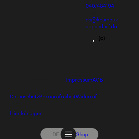
040/484194
E-Mail:
ds@kosmetik-
eppendorf.de
Instagram
Ⓒ 2026 hajoona GmbH
Impressum
AGB
Datenschutz
Barrierefreiheit
Widerruf
Hier kündigen
DE
Shop