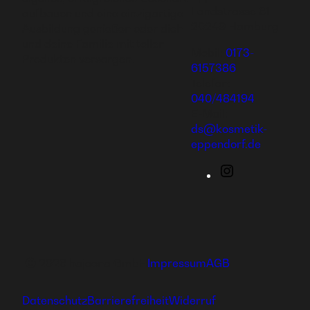
Landstrasse 61
aufbauen und eine einzigartige
20249 Hamburg
Ausbildung genießen oder dich
und deine Familie mit tollen
Mobil:
0173-
Produkten versorgen.
6157386
Telefon:
040/484194
E-Mail:
ds@kosmetik-
eppendorf.de
Instagram
Ⓒ 2026 hajoona GmbH
Impressum
AGB
Datenschutz
Barrierefreiheit
Widerruf