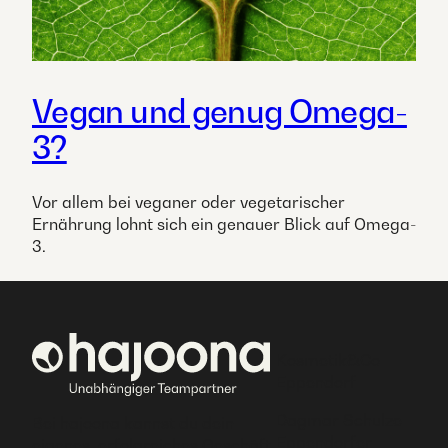
Vegan und genug Omega-
3?
Vor allem bei veganer oder vegetarischer
Ernährung lohnt sich ein genauer Blick auf Omega-
3.
Kosmetik&Co
Eppendorf
Dagmar Schulze
Bei hajoona kannst du dein
Eppendorfer
eigenes, erfolgreiches Geschäft