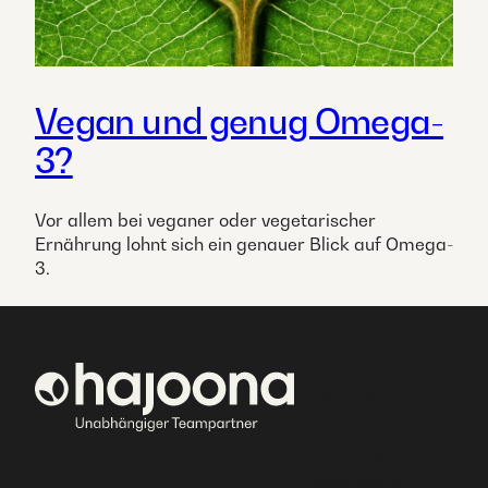
Vegan und genug Omega-
3?
Vor allem bei veganer oder vegetarischer
Ernährung lohnt sich ein genauer Blick auf Omega-
3.
Kosmetik&Co
Eppendorf
Dagmar Schulze
Bei hajoona kannst du dein
Eppendorfer
eigenes, erfolgreiches Geschäft