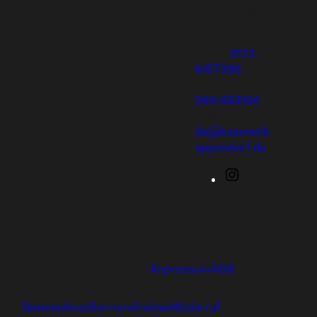
Landstrasse 61
aufbauen und eine einzigartige
20249 Hamburg
Ausbildung genießen oder dich
und deine Familie mit tollen
Mobil:
0173-
Produkten versorgen.
6157386
Telefon:
040/484194
E-Mail:
ds@kosmetik-
eppendorf.de
Instagram
Ⓒ 2026 hajoona GmbH
Impressum
AGB
Datenschutz
Barrierefreiheit
Widerruf