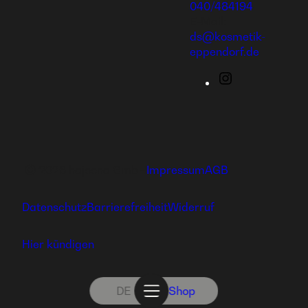
040/484194
E-Mail:
ds@kosmetik-
eppendorf.de
Instagram
Ⓒ 2026 hajoona GmbH
Impressum
AGB
Datenschutz
Barrierefreiheit
Widerruf
Hier kündigen
DE
Shop